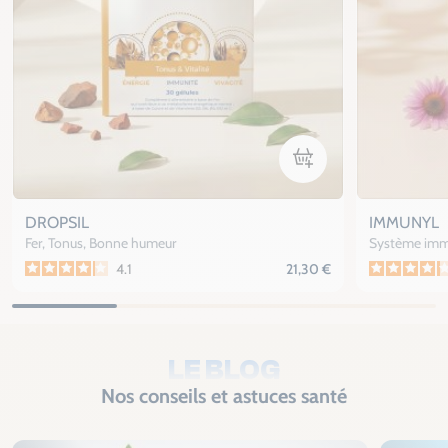
Ajouter au panier
DROPSIL
IMMUNYL
Fer, Tonus, Bonne humeur
Système imm
4.1
21,30 €
LE BLOG
Nos conseils et astuces santé