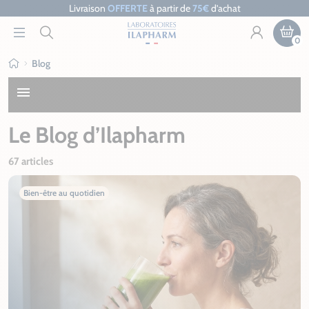
Livraison
OFFERTE
à partir de
75€
d’achat
0
Blog
Ilapharm
menu
Le Blog d’Ilapharm
67 articles
Bien-être au quotidien