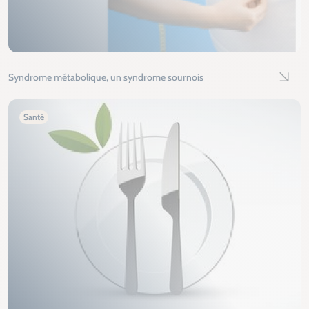
Syndrome métabolique, un syndrome sournois
Lire l'
Santé