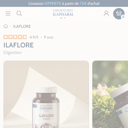
Livraison
OFFERTE
à partir de
75€
d’achat
0
ILAFLORE
Ilapharm
4.9
/
5
-
9
avis
ILAFLORE
Digestion