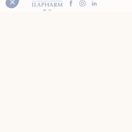
Facebook
Instagram
LinkedIn
Besoin d’aide ? Contactez-nous !
01 49 09 11 11
Nous contacter
Lundi au vendredi:
9h à 13h et 14h à 18h
(prix d'un appel
local)
Recevez notre guide santé
Demander mon exemplaire