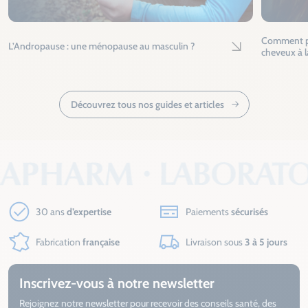
Comment pr
L’Andropause : une ménopause au masculin ?
Lire l'article
cheveux à la
Découvrez tous nos guides et articles
30 ans
d’expertise
Paiements
sécurisés
Fabrication
française
Livraison sous
3 à 5 jours
Inscrivez-vous à notre newsletter
Rejoignez notre newsletter pour recevoir des conseils santé, des