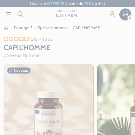
Livraison
OFFERTE
à partir de
75€
d’achat
0
Pour qui ?
Spécial hommes
CAPIL'HOMME
Ilapharm
5
/
5
-
1
avis
CAPIL'HOMME
Cheveux Homme
Nouveau