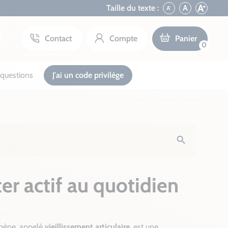
+
A
Taille du texte :
A
A
-
Contact
Compte
Panier
0
questions
J'ai un code privilège
search
ter actif au quotidien
omène, appelé
vieillissement articulaire
, est une