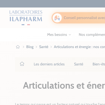
Conseil personnalisé avec
Mes besoins
Nos complémen
Blog
Santé
Articulations et énergie : nos co
Ilapharm
Les derniers articles
Santé
Bien-êt
Articulations et éner
Le temps qui passe est un facteur naturel qui touche l'