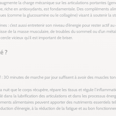
ugmente la charge mécanique sur les articulations portantes (genou
e, riche en antioxydants, est fondamentale. Des compléments alime
es (comme la glucosamine ou le collagène) visant à soutenir la stru
nes : c’est aussi entretenir son niveau d’énergie pour rester actif au
aisse de la masse musculaire, de troubles du sommeil ou d’un métab
n cercle vicieux qu’il est important de briser.
é ?
f : 30 minutes de marche par jour suffisent à avoir des muscles toni
a nuit que le corps récupère, répare les tissus et régule l’inflammati
clé dans la lubrification des articulations et dans les processus éner
ments alimentaires peuvent apporter des nutriments essentiels tels
oduction d’énergie, à la réduction de la fatigue et au bon fonctionn