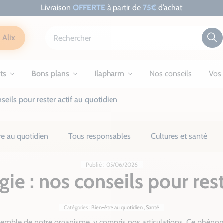
Livraison
OFFERTE
à partir de
75€
d’achat
 Alix
ts
Bons plans
Ilapharm
Nos conseils
Vos 
nseils pour rester actif au quotidien
re au quotidien
Tous responsables
Cultures et santé
Publié : 05/06/2026
gie : nos conseils pour res
Catégories :
Bien-être au quotidien
,
Santé
ensemble de notre organisme, y compris nos articulations. Ce phén