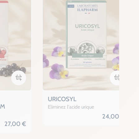
Ajouter au panier
Ajouter au
URICOSYL
UM
Eliminez l'acide urique
24,00 €
27,00 €