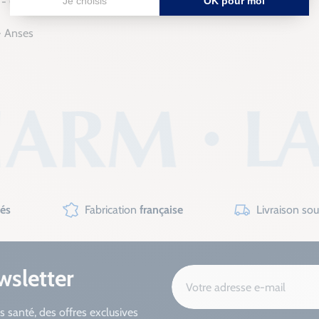
- C. Breysse, et al.
- Anses
sés
Fabrication
française
Livraison so
wsletter
s santé, des offres exclusives