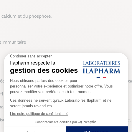
du calcium et du phosphore.
e immunitaire
cis et spécifique. Chacun de nos produits respecte ce dosage, dosa
ff
anada
 visée préventive ou curative chez l’Homme. », DRIBAULT Hermine,