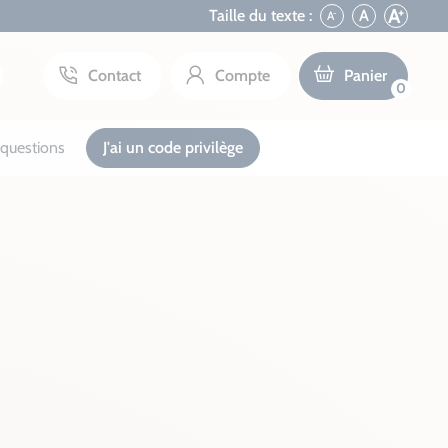
+
A
Taille du texte :
A
A
-
Contact
Compte
Panier
0
questions
J'ai un code privilège