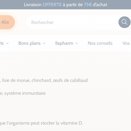
Livraison
OFFERTE
à partir de
75€
d’achat
 Alix
ts
Bons plans
Ilapharm
Nos conseils
Vos 
foie de morue, chinchard, œufs de cabillaud
re, système immunitaire
que l'organisme peut stocker la vitamine D.