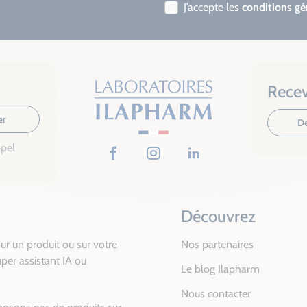
J’accepte les
conditions gé
Recev
er
De
ppel
Facebook
Instagram
LinkedIn
Découvrez
ur un produit ou sur votre
Nos partenaires
per assistant IA ou
Le blog Ilapharm
Nous contacter