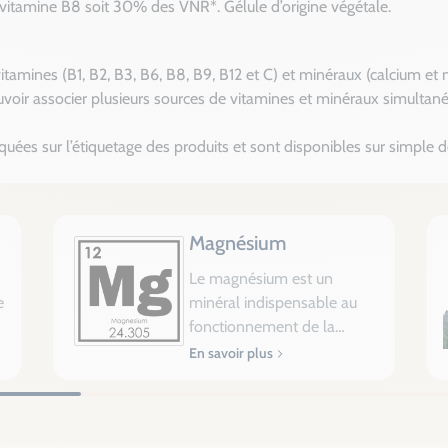
itamine B8 soit 30% des VNR*. Gélule d’origine végétale.
vitamines (B1, B2, B3, B6, B8, B9, B12 et C) et minéraux (calcium e
oir associer plusieurs sources de vitamines et minéraux simultan
iquées sur l’étiquetage des produits et sont disponibles sur simpl
Magnésium
Le magnésium est un
e
minéral indispensable au
fonctionnement de la
cellule car il joue un rôle
Une déficience en
En savoir plus
fondamental dans nombre
magnésium peut avoir des
de réactions enzymatiques.
conséquences néfastes,
Il intervient dans le
compte tenu de ses rôles
Cette carence d’apport va
fonctionnement de plus de
majeurs dans l’organisme.
entraîner à plus ou moins