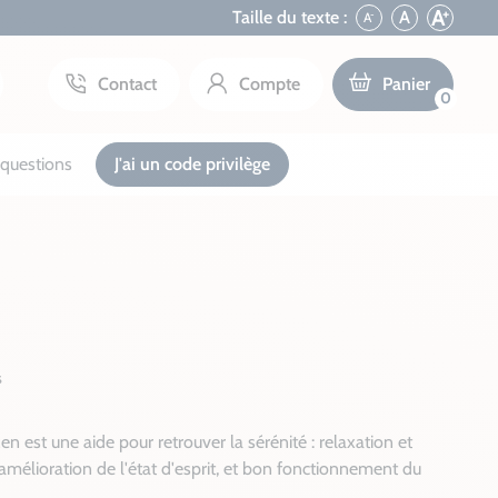
+
A
Taille du texte :
A
A
-
Contact
Compte
Panier
0
questions
J'ai un code privilège
s
zen est une aide pour retrouver la sérénité : relaxation et
mélioration de l'état d'esprit, et bon fonctionnement du