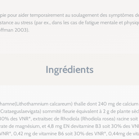
apie pour aider temporairement au soulagement des symptômes de stre
istance au stress (par ex., dans les cas de fatigue mentale et physiq
offman 2003).
Ingrédients
thamne(Lithothamnium calcareum) thalle dont 240 mg de calciu
(Crataeguslaevigata) sommité fleurie équivalent à 2 g de plante s
0% des VNR*, extraitsec de Rhodiola (Rhodiola rosea) racine soit
éarate de magnésium, et 4,8 mg EN devitamine B3 soit 30% des VN
VNR*, 0,42 mg de vitamine B6 soit 30% des VNR*, 0,44mg de vit