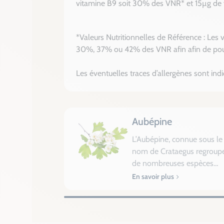
vitamine B9 soit 30% des VNR* et 15µg de v
*Valeurs Nutritionnelles de Référence : Les 
30%, 37% ou 42% des VNR afin afin de pouv
Les éventuelles traces d’allergènes sont ind
Aubépine
L’Aubépine, connue sous le
nom de Crataegus regroup
de nombreuses espèces
partout dans le monde que
En savoir plus
l’on peut connaître sous le
nom de : que Crataegus
laevigata, Crataegus
monogyna, Crataegus