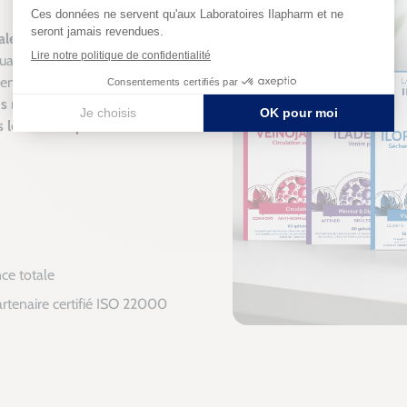
ale,
nous avons placé la
 qualité. Chaque complément
ents actifs et d’un suivi
s nous engageons à vous
s le strict respect des
nce totale
artenaire certifié ISO 22000