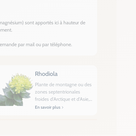
t magnésium) sont apportés ici à hauteur de
ément.
e demande par mail ou par téléphone.
Rhodiola
Plante de montagne ou des
zones septentrionales
froides d'Arctique et d'Asie,
la Rhodiola est surnommée
Le nom rhodiole vient du
En savoir plus
“Ginseng de la toundra”. On
latin qui l'a emprunté au
la trouve en Russie, en
grec rhodios, lequel fait
Scandinavie, au Québec, en
référence à l'odeur de rose
Suisse (en altitude). Sous le
que dégage la racine.