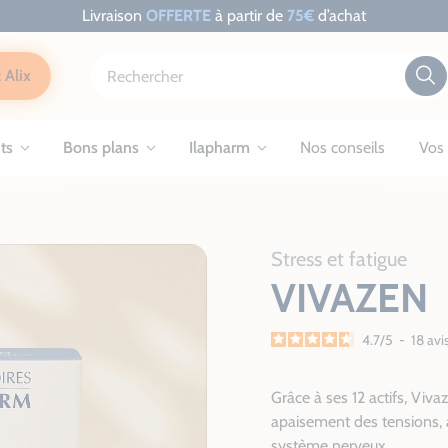
Livraison
OFFERTE
à partir de
75€
d’achat
 Alix
ts
Bons plans
Ilapharm
Nos conseils
Vos 
Stress et fatigue
VIVAZEN
4.7
/
5
-
18
avi
Grâce à ses 12 actifs, Viva
apaisement des tensions, a
système nerveux.