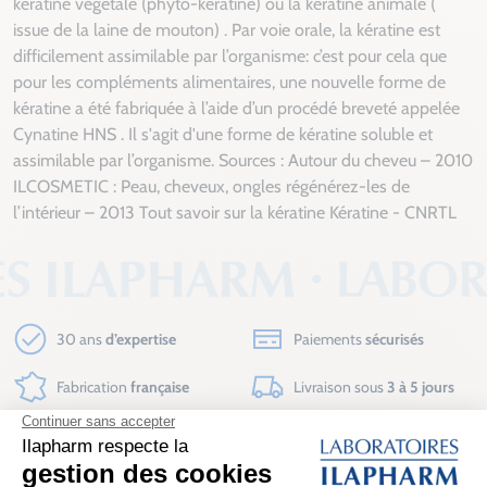
kératine végétale (phyto-kératine) ou la kératine animale (
issue de la laine de mouton) . Par voie orale, la kératine est
difficilement assimilable par l’organisme: c’est pour cela que
pour les compléments alimentaires, une nouvelle forme de
kératine a été fabriquée à l’aide d’un procédé breveté appelée
Cynatine HNS . Il s'agit d'une forme de kératine soluble et
assimilable par l’organisme.
Sources : Autour du cheveu – 2010
ILCOSMETIC : Peau, cheveux, ongles régénérez-les de
l’intérieur – 2013
Tout savoir sur la kératine
Kératine - CNRTL
30 ans
d’expertise
Paiements
sécurisés
Fabrication
française
Livraison sous
3 à 5 jours
Inscrivez-vous à notre newsletter
Rejoignez notre newsletter pour recevoir des conseils santé, des