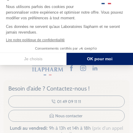
offres exclusives et les dernières actualités d’Ilapharm
S'inscrire
J’accepte les
conditions générales
et la
politique de
confidentialité
Facebook
Instagram
LinkedIn
Besoin d’aide ? Contactez-nous !
01 49 09 11 11
Nous contacter
Lundi au vendredi:
9h à 13h et 14h à 18h
(prix d'un appel