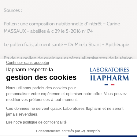
Sources :
Pollen : une composition nutritionnelle d’intérêt – Carine
MASSAUX - abeilles & c 29 ie 5-2016 n°174
Le pollen frais, aliment santé – Dr Mirela Strant - Apithérapie
Etude du pollen de quelques espèces allergisantes de la région
de Tlemcen – Alhamidi, Juil. 2017
(A ELHady et al 1986), (Donadieu, 1987).
30 ans
d’expertise
Paiements
sécurisés
Fabrication
française
Livraison sous
3 à 5 jours