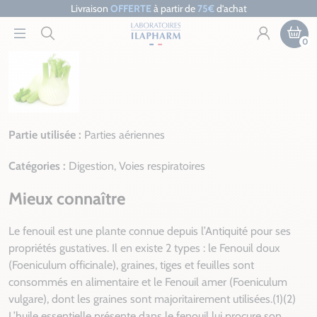
Livraison
OFFERTE
à partir de
75€
d’achat
0
Partie utilisée :
Parties aériennes
Catégories :
Digestion, Voies respiratoires
Mieux connaître
Le fenouil est une plante connue depuis l’Antiquité pour ses
propriétés gustatives. Il en existe 2 types : le Fenouil doux
(Foeniculum officinale), graines, tiges et feuilles sont
consommés en alimentaire et le Fenouil amer (Foeniculum
vulgare), dont les graines sont majoritairement utilisées.(1)(2)
L’huile essentielle présente dans le fenouil lui procure son