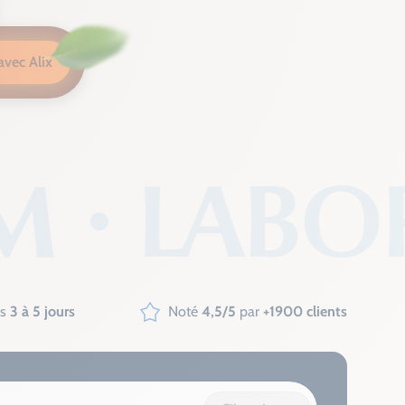
avec Alix
us
3 à 5 jours
Noté
4,5/5
par
+1900 clients