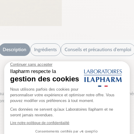
Description
Ingrédients
Conseils et précautions d'emploi
Description
dents, névralgies ou tensions musculaires seront instantanéme
esse en place sur la zone douloureuse. Réutilisable.