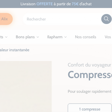
Livraison
OFFERTE
à partir de
75€
d’achat
 Alix
ts
Bons plans
Ilapharm
Nos conseils
Vos 
leur instantanée
Confort du voyageur
Compresse
Pour soulager rapidement p
1 compresse