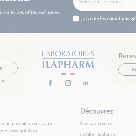
s santé, des offres exclusives
J’accepte les
conditions gé
Recev
er
De
ppel
Facebook
Instagram
LinkedIn
Découvrez
ur un produit ou sur votre
Nos partenaires
per assistant IA ou
Le blog Ilapharm