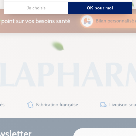
e point sur vos besoins santé
Bilan personnalisé 
sés
Fabrication
française
Livraison so
wsletter