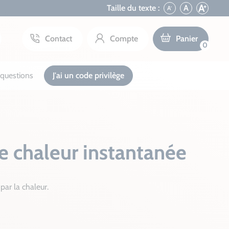
+
A
Taille du texte :
A
A
-
Contact
Compte
Panier
0
questions
J'ai un code privilège
 chaleur instantanée
ar la chaleur.