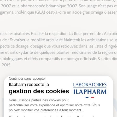
2007 et la pharmacopée britannique 2007. Son usage n’est pas exc
de gamma linolénique (GLA) c’est-à-dire en acide gras oméga 6 essent
ies respiratoires Faciliter la respiration La fleur permet de : Accroit
s de : Favoriser la mobilité articulaire Maintenir les articulations
especte ce dosage, dosage que vous retrouvez dans les listes d'ingré
nne et antioxydante de quelques plantes médicinales de la région 
és biologiques et effets comparatifs de borago officinalis & urtica 
- 2015