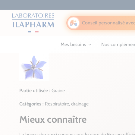
Conseil personnalisé avec
Mes besoins
Nos complémen
Partie utilisée :
Graine
Catégories :
Respiratoire, drainage
Mieux connaître
La bourrache aussi connue sous le nom de Borago officina