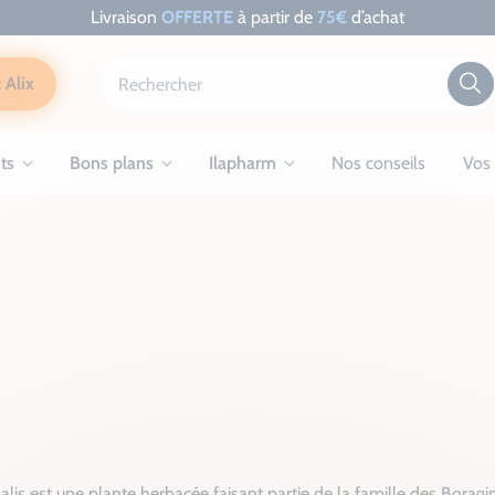
Livraison
OFFERTE
à partir de
75€
d’achat
 Alix
ts
Bons plans
Ilapharm
Nos conseils
Vos 
lis est une plante herbacée faisant partie de la famille des Borag