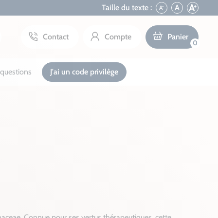
+
A
Taille du texte :
A
A
-
Contact
Compte
Panier
0
questions
J'ai un code privilège
inaceae. Connue pour ses vertus thérapeutiques, cette