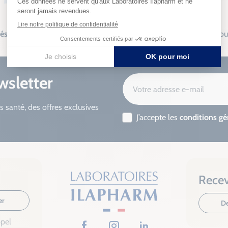
sés
Fabrication
française
Livraison so
wsletter
s santé, des offres exclusives
J’accepte les
conditions gé
Recev
er
De
ppel