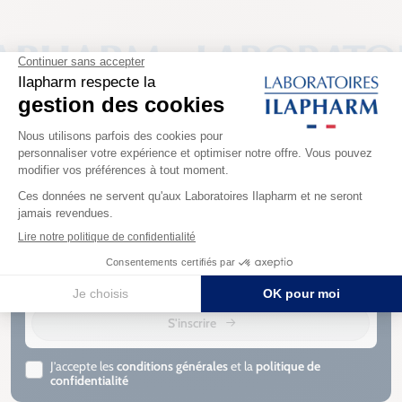
30 ans
d’expertise
Paiements
sécurisés
Fabrication
française
Livraison sous
3 à 5 jours
Inscrivez-vous à notre newsletter
Rejoignez notre newsletter pour recevoir des conseils santé, des
offres exclusives et les dernières actualités d’Ilapharm
S'inscrire
J’accepte les
conditions générales
et la
politique de
confidentialité