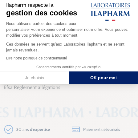
- tonus : contribue à
l'amélioration de la vitalité/de l'énergie
- glycémie: maintient des
taux sains de glucose dans le sang
que l'on retrouve dans notre produit
Gélules pour le contrôle
de la glycémie.
Chaque effet bénéfique dépend d'un dosage journalier précis
et spécifique. Chacun de nos produits respecte ce dosage,
dosage que vous retrouvez dans les listes d'ingrédients.
Sources: Phytothérapie (2012) 10:87–91
Efsa Règlement allégations
30 ans
d’expertise
Paiements
sécurisés