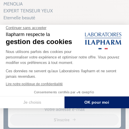
MENOLIA
EXPERT TENSEUR YEUX
Eternelle beauté
30 ans
d’expertise
Paiements
sécurisés
Fabrication
française
Livraison sous
3 à 5 jours
Inscrivez-vous à notre newsletter
Rejoignez notre newsletter pour recevoir des conseils santé, des
offres exclusives et les dernières actualités d’Ilapharm
S'inscrire