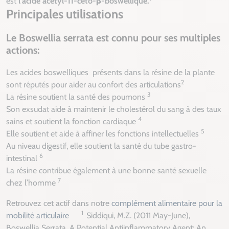
est
l'acide acétyl-11-céto-β-boswellique.
Principales utilisations
Le
Boswellia serrata
est connu pour ses multiples
actions:
Les acides boswelliques présents dans la résine de la plante
2
sont réputés pour aider au confort des articulations
3
La résine soutient la santé des poumons
Son exsudat aide à maintenir le cholestérol du sang à des taux
4
sains et soutient la fonction cardiaque
5
Elle soutient et aide à affiner les fonctions intellectuelles
Au niveau digestif, elle soutient la santé du tube gastro-
6
intestinal
La résine contribue également à une bonne santé sexuelle
7
chez l’homme
Retrouvez cet actif dans notre
complément alimentaire pour la
1
mobilité articulaire
Siddiqui, M.Z. (2011 May-June),
Boswellia Serrata
, A Potential Antiinflammatory Agent: An