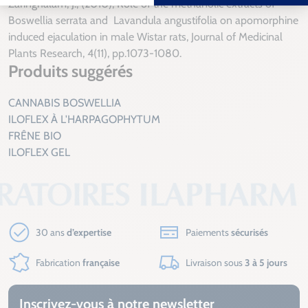
Zaringhalam, J., (2010), Role of the methanolic extracts of
Boswellia serrata and Lavandula angustifolia on apomorphine
induced ejaculation in male Wistar rats,
Journal of Medicinal
Plants Research
, 4(11), pp.1073-1080.
Produits suggérés
CANNABIS BOSWELLIA
ILOFLEX À L'HARPAGOPHYTUM
FRÊNE BIO
ILOFLEX GEL
30 ans
d’expertise
Paiements
sécurisés
Fabrication
française
Livraison sous
3 à 5 jours
Inscrivez-vous à notre newsletter