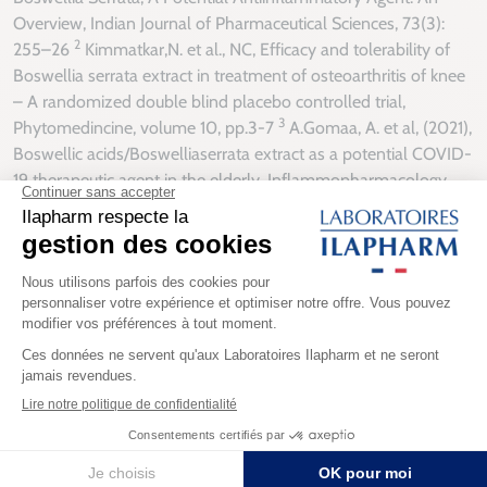
Overview,
Indian Journal of Pharmaceutical Sciences
, 73(3):
2
255–26
Kimmatkar,N. et al., NC, Efficacy and tolerability of
Boswellia serrata
extract in treatment of osteoarthritis of knee
– A randomized double blind placebo controlled trial,
3
Phytomedincine
, volume 10, pp.3-7
A.Gomaa, A. et al, (2021),
Boswellic acids/
Boswelliaserrata
extract as a potential COVID-
19 therapeutic agent in the elderly,
Inflammopharmacology
,
4
29(4), pp. 1033-1048
Ahangarpour, A. et al., (2014), Effect of
Boswellia serrata supplementation on blood lipid, hepatic
enzymes and fructosamine levels in type2 diabetic patients,
5
Journal of Diabetes & Metabolic Disorders
, pp.13-29.
Meshkat, S. et al, (2022), Boswellia serrata extract shows
cognitive benefits in a double-blind, randomized, placebo-
controlled pilot clinical trial in individuals who suffered
6
traumatic brain injury,
Brain Injury,
36(4), pp.553-559.
Borrelli, F. et al, (2006), Effect of
Boswellia serrata
on intestinal
motility in rodents: inhibition of diarrhoea without constipation,
7
British Journal of Pharmacology
, 148(4), pp.553-560.