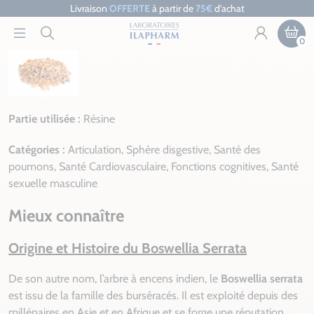
Livraison
OFFERTE
à partir de
75€
d’achat
0
Partie utilisée :
Résine
Catégories :
Articulation, Sphère disgestive, Santé des
poumons, Santé Cardiovasculaire, Fonctions cognitives, Santé
sexuelle masculine
Mieux connaître
Origine et Histoire du Boswellia Serrata
De son autre nom, l’arbre à encens indien, le
Boswellia serrata
est issu de la famille des burséracés. Il est exploité depuis des
millénaires en Asie et en Afrique et se forge une réputation