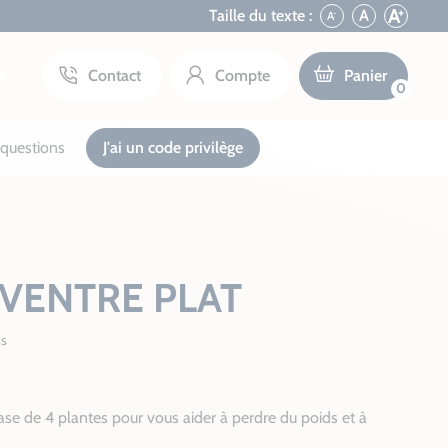
+
A
Taille du texte :
A
A
-
Contact
Compte
Panier
0
questions
J'ai un code privilège
VENTRE PLAT
is
se de 4 plantes pour vous aider à perdre du poids et à