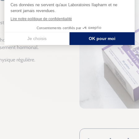
stifs tels que les
é hormonale, un atout clé
versement hormonal.
hysique régulière.