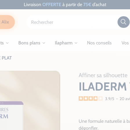
Livraison
OFFERTE
à partir de
75€
d’achat
 Alix
ts
Bons plans
Ilapharm
Nos conseils
Vos 
 PLAT
Affiner sa silhouette
ILADERM 
3.9
/
5
-
20
av
Une formule naturelle à ba
dégonfler.