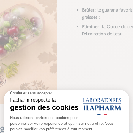
Brûler
: le guarana favor
graisses ;
Eliminer
: la Queue de cer
l’élimination de l’eau ;
uler l'activité