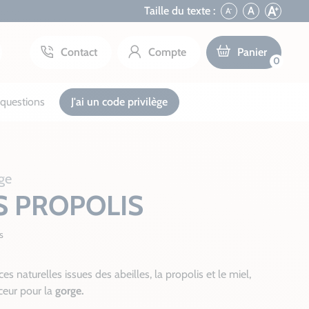
+
A
Taille du texte :
A
A
-
Contact
Compte
Panier
0
questions
J'ai un code privilège
ge
 PROPOLIS
s
es naturelles issues des abeilles, la propolis et le miel,
eur pour la
gorge.