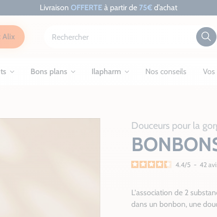
Livraison
OFFERTE
à partir de
75€
d’achat
 Alix
ts
Bons plans
Ilapharm
Nos conseils
Vos 
Douceurs pour la gor
BONBONS
4.4
/
5
-
42
avi
L'association de 2 substanc
dans un bonbon, une douc