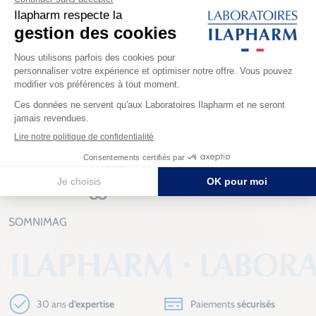
lupulus L. – Paola Zanoli & Al.
EMA Monographie – Community Herbal Monograph on
Humulus Lupulus., flos.
ESCOP – 1997
Santé Canada – 2008 - Hops
EFSA règlement allégations
Produits suggérés
SOMNIMAG
30 ans
d’expertise
Paiements
sécurisés