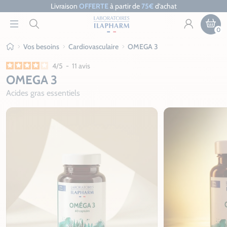
Livraison
OFFERTE
à partir de
75€
d’achat
0
Vos besoins
Cardiovasculaire
OMEGA 3
Ilapharm
4
/
5
-
11
avis
OMEGA 3
Acides gras essentiels