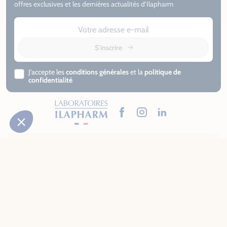
offres exclusives et les dernières actualités d’Ilapharm
S'inscrire
J’accepte les
conditions générales
et la
politique de
confidentialité
Facebook
Instagram
LinkedIn
Besoin d’aide ? Contactez-nous !
01 49 09 11 11
Nous contacter
Lundi au vendredi:
9h à 13h et 14h à 18h
(prix d'un appel
local)