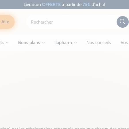
Livraison
OFFERTE
à partir de
75€
d’achat
 Alix
ts
Bons plans
Ilapharm
Nos conseils
Vos 
assion” par les missionnaires espagnols parce que chacun des organe