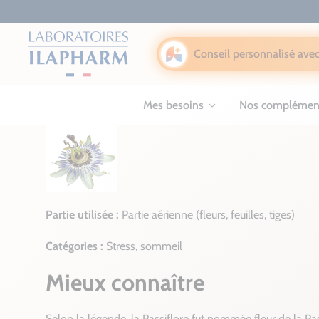
Conseil personnalisé avec
Mes besoins
Nos complémen
Partie utilisée :
Partie aérienne (fleurs, feuilles, tiges)
Catégories :
Stress, sommeil
Mieux connaître
Selon la légende, la Passiflore fut nommée fleur de la P