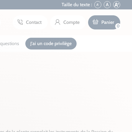
+
A
Taille du texte :
A
A
-
Contact
Compte
Panier
0
questions
J'ai un code privilège
s de la plante rappelait les instruments de la Passion du