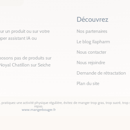
Découvrez
ur un produit ou sur votre
Nos partenaires
per assistant IA ou
Le blog Ilapharm
Nous contacter
posons pas de produits sur
Nous rejoindre
Noyal Chatillon sur Seiche
Demande de rétractation
Plan du site
pratiquez une activité physique régulière, évitez de manger trop gras, trop sucré, trop s
repas.
www.mangerbouger.fr