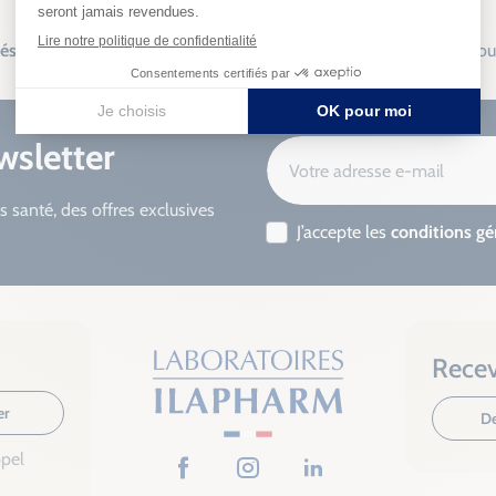
sés
Fabrication
française
Livraison so
wsletter
s santé, des offres exclusives
J’accepte les
conditions gé
Recev
er
De
ppel
Facebook
Instagram
LinkedIn