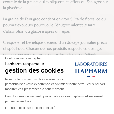
centrale de la graine, qui expliquent les effets du Fenugrec sur
la glycémie.
La graine de Fénugrec contient environ 50% de fibres, ce qui
pourrait expliquer pourquoi le Fénugrec ralentit le taux
d’absorption du glucose après un repas
Chaque effet bénéfique dépend d'un dosage journalier précis
et spécifique. Chacun de nos produits respecte ce dosage,
dosage que vous retrouvez dans les listes d'ingrédients.
Sources: Efsa Règlement allégations
Retrouvez le Fénugrec dans notre produit
Glucynat
et
Fenugrec
Bio
30 ans
d’expertise
Paiements
sécurisés