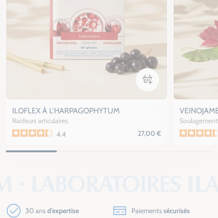
Ajouter au panier
ILOFLEX À L'HARPAGOPHYTUM
VEINOJAM
Raideurs articulaires
Soulagement 
27,00 €
4.4
30 ans
d’expertise
Paiements
sécurisés