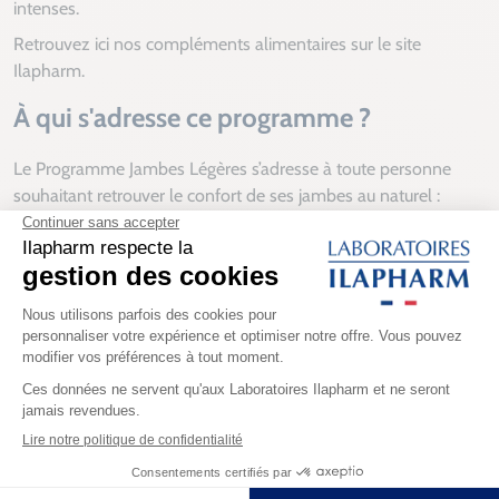
intenses.
Retrouvez ici nos compléments alimentaires sur le site
Ilapharm.
À qui s'adresse ce programme ?
Le Programme Jambes Légères s’adresse à toute personne
souhaitant retrouver le confort de ses jambes au naturel :
Les personnes ressentant des sensations de jambes
lourdes
— surtout en fin de journée ou en période de
chaleur
Celles qui restent longtemps debout ou assises
— au
travail, en voyage, lors de longs trajets
Les femmes pendant la ménopause ou en période de
variations hormonales
— sous avis professionnel
Toute personne privilégiant une approche Bio et naturelle
— pour un soutien circulatoire en douceur