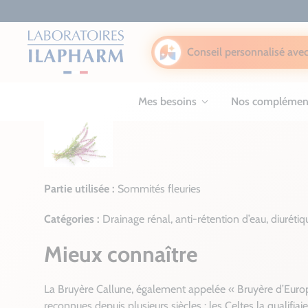
Conseil personnalisé avec
Mes besoins
Nos complémen
Partie utilisée :
Sommités fleuries
Catégories :
Drainage rénal, anti-rétention d’eau, diurétiqu
Mieux connaître
La Bruyère Callune, également appelée « Bruyère d’Europe 
reconnues depuis plusieurs siècles : les Celtes la qualifi