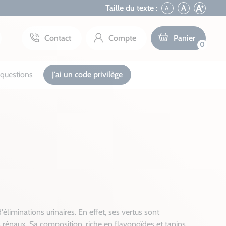
+
A
Taille du texte :
A
A
-
Contact
Compte
Panier
0
questions
J'ai un code privilège
liminations urinaires. En effet, ses vertus sont
s rénaux. Sa composition, riche en flavonoïdes et tanins,