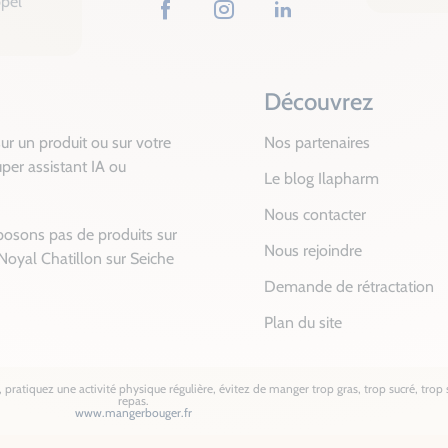
ppel
Facebook
Instagram
LinkedIn
Découvrez
ur un produit ou sur votre
Nos partenaires
per assistant IA ou
Le blog Ilapharm
Nous contacter
posons pas de produits sur
Nous rejoindre
Noyal Chatillon sur Seiche
Demande de rétractation
Plan du site
pratiquez une activité physique régulière, évitez de manger trop gras, trop sucré, trop s
repas.
www.mangerbouger.fr