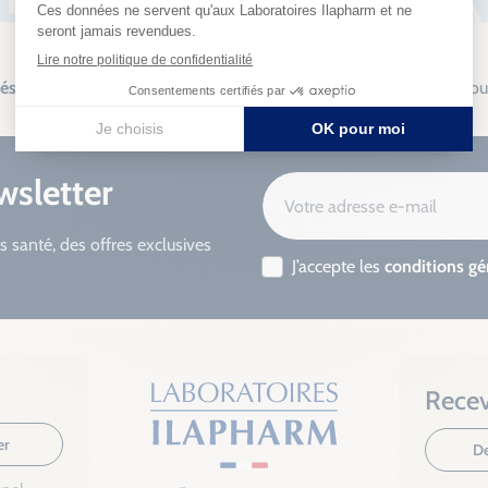
sés
Fabrication
française
Livraison so
wsletter
s santé, des offres exclusives
J’accepte les
conditions gé
Recev
er
De