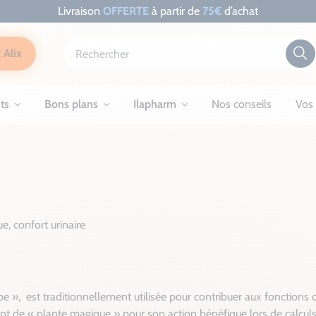
Livraison
OFFERTE
à partir de
75€
d’achat
 Alix
ts
Bons plans
Ilapharm
Nos conseils
Vos 
e, confort urinaire
», est traditionnellement utilisée pour contribuer aux fonctions d'é
aient de « plante magique » pour son action bénéfique lors de calcul